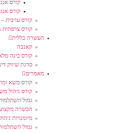
קורס אנג
קורס אנג
קורס ערבית – ا
קורס צרפתית Français
העשרה כללית
קאנבה
קורס בינה מלא
סדנת שיווק די
מאמרים
קורס משא ומתן
קורס ניהול מש
גמול השתלמות 
הכשרה מקצועי
מיומנויות ניהול
גמול השתלמות 