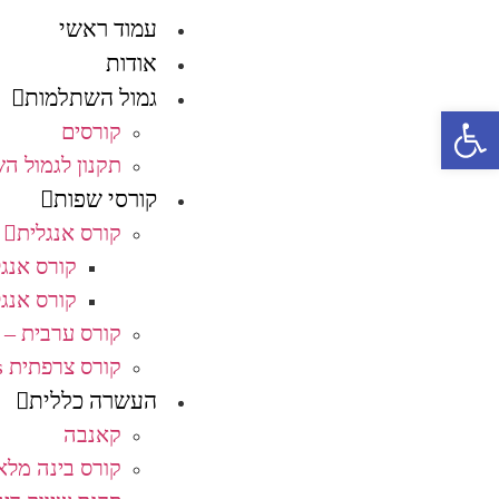
עמוד ראשי
אודות
גמול השתלמות
פתח סרגל נגישות
קורסים
תקנון לגמול ה
קורסי שפות
קורס אנגלית
קורס אנג
קורס אנג
קורס ערבית – ا
קורס צרפתית Français
העשרה כללית
קאנבה
קורס בינה מלא