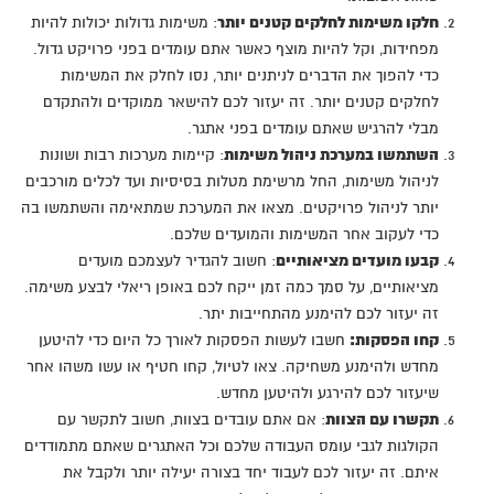
חלקו משימות לחלקים קטנים יותר
: משימות גדולות יכולות להיות
מפחידות, וקל להיות מוצף כאשר אתם עומדים בפני פרויקט גדול.
כדי להפוך את הדברים לניתנים יותר, נסו לחלק את המשימות
לחלקים קטנים יותר. זה יעזור לכם להישאר ממוקדים ולהתקדם
מבלי להרגיש שאתם עומדים בפני אתגר.
השתמשו במערכת ניהול משימות
: קיימות מערכות רבות ושונות
לניהול משימות, החל מרשימת מטלות בסיסיות ועד לכלים מורכבים
יותר לניהול פרויקטים. מצאו את המערכת שמתאימה והשתמשו בה
כדי לעקוב אחר המשימות והמועדים שלכם.
קבעו מועדים מציאותיים
: חשוב להגדיר לעצמכם מועדים
מציאותיים, על סמך כמה זמן ייקח לכם באופן ריאלי לבצע משימה.
זה יעזור לכם להימנע מהתחייבות יתר.
קחו הפסקות:
חשבו לעשות הפסקות לאורך כל היום כדי להיטען
מחדש ולהימנע משחיקה. צאו לטיול, קחו חטיף או עשו משהו אחר
שיעזור לכם להירגע ולהיטען מחדש.
תקשרו עם הצוות
: אם אתם עובדים בצוות, חשוב לתקשר עם
הקולגות לגבי עומס העבודה שלכם וכל האתגרים שאתם מתמודדים
איתם. זה יעזור לכם לעבוד יחד בצורה יעילה יותר ולקבל את