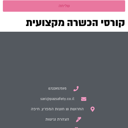
שליחה
קורסי הכשרה מקצועית
0723957595
sari@pazsafety.co.il
החרושת 10 חוצות המפרץ, חיפה
הצהרת נגישות