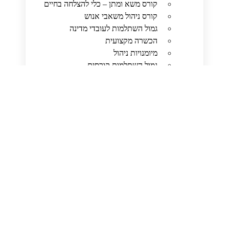
קורס משא ומתן – כלי להצלחה בחיים
קורס ניהול משאבי אנוש
גמול השתלמות לעובדי מדינה
הכשרה מקצועית
מיומנויות ניהול
גמול השתלמות קורסים
ניהול ידע בארגונים
קורס ניהול פרויקטים
קורסי הכשרה מקצועית
כללי זהב לבחירת מוסד ללימוד גמול
השתלמות
איך לבחור בפרויקט הנכון
איך מתמודדים עם עומס משימות?​
שיפור תדמית לעסק – איך עושים את זה?
חיזוק כוח המוח: יתרונותיהם של קורסי
שיפור זיכרון
בחירת קורסי המיומנויות הנכונים לקידום
הקריירה שלכם
חשיבה מחוץ לקופסה: קורס עבודת צוות