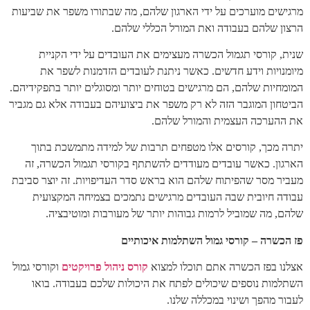
מרגישים מוערכים על ידי הארגון שלהם, מה שבתורו משפר את שביעות
הרצון שלהם בעבודה ואת המורל הכללי שלהם.
שנית, קורסי תגמול הכשרה מעצימים את העובדים על ידי הקניית
מיומנויות וידע חדשים. כאשר ניתנת לעובדים הזדמנות לשפר את
המומחיות שלהם, הם מרגישים בטוחים יותר ומסוגלים יותר בתפקידיהם.
הביטחון המוגבר הזה לא רק משפר את ביצועיהם בעבודה אלא גם מגביר
את ההערכה העצמית והמורל שלהם.
יתרה מכך, קורסים אלו מטפחים תרבות של למידה מתמשכת בתוך
הארגון. כאשר עובדים מעודדים להשתתף בקורסי תגמול הכשרה, זה
מעביר מסר שהפיתוח שלהם הוא בראש סדר העדיפויות. זה יוצר סביבת
עבודה חיובית שבה העובדים מרגישים נתמכים בצמיחה המקצועית
שלהם, מה שמוביל לרמות גבוהות יותר של מעורבות ומוטיבציה.
פז הכשרה – קורסי גמול השתלמות איכותיים
אצלנו בפז הכשרה אתם תוכלו למצוא
קורס ניהול פרויקטים
וקורסי גמול
השתלמות נוספים שיכולים לפתח את היכולות שלכם בעבודה. בואו
לעבור מהפך ושינוי במכללה שלנו.