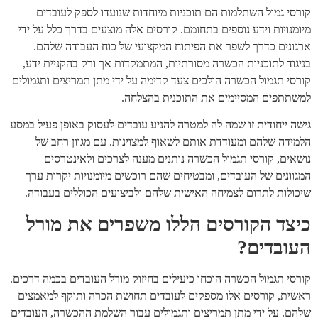
קורסי גמול השתלמות הם תוכניות מיוחדות שנועדו לספק לעובדים
מיומנויות וידע נוספים בתחומם. קורסים אלה מוצעים בדרך כלל על ידי
ארגונים כדרך לשפר את הפיתוח המקצועי של כוח העבודה שלהם.
בניגוד לתוכניות הכשרה מסורתיות, המתמקדות אך ורק בהקניית ידע,
קורסי תגמול הכשרה הולכים צעד קדימה על ידי מתן תמריצים ותגמולים
למשתתפים המסיימים את התוכנית בהצלחה.
גישה ייחודית זו שמה לה למטרה להניע עובדים לעסוק באופן פעיל במסע
הלמידה שלהם ומעודדת אותם לשאוף למצוינות. עם מגוון רחב של
נושאים, קורסי תגמול הכשרה נותנים מענה לצרכים ולאינטרסים
המגוונים של העובדים, ומבטיחים שהם רוכשים מיומנויות יקרות ערך
שיכולות לתרום לצמיחה האישית שלהם ולביצועים הכוללים בעבודה.
כיצד הקורסים הללו משפרים את מורל
העובדים?
קורסי תגמול הכשרה הוכחו כיעילים בחיזוק מורל העובדים בכמה דרכים.
ראשית, קורסים אלו מספקים לעובדים תחושת הכרה ותוקף למאמצים
שלהם. על ידי מתן תמריצים ותגמולים עבור השלמת ההכשרה, העובדים