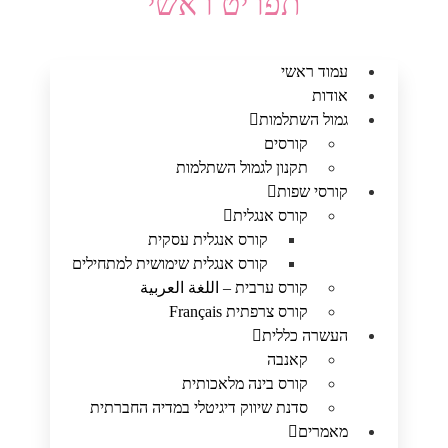
תפריט ראשי
עמוד ראשי
אודות
גמול השתלמות
קורסים
תקנון לגמול השתלמות
קורסי שפות
קורס אנגלית
קורס אנגלית עסקית
קורס אנגלית שימושית למתחילים
קורס ערבית – اللغة العربية
קורס צרפתית Français
העשרה כללית
קאנבה
קורס בינה מלאכותית
סדנת שיווק דיגיטלי במדיה החברתית
מאמרים