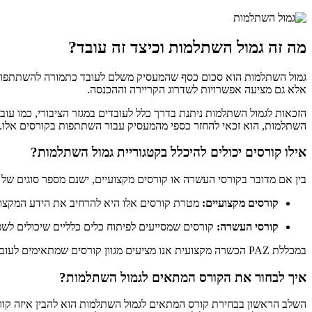
מה זה גמול השתלמות וכיצד זה עובד?
גמול השתלמות הוא סכום כסף שהמעסיק משלם לעובד כתמורה להשתתפות בק
אלא גם מציעה אפשרויות לשדרוג הקריירה וההכנסה.
הזכאות לגמול השתלמות ניתנת בדרך כלל לעובדים במגזר הציבורי, כמו ע
השתלמות, הוא זכאי להחזר כספי מהמעסיק עבור השתתפות בקורסים אלו.
אילו קורסים יכולים להיכלל בקטגוריית גמול השתלמות?
בין אם מדובר בקורסי העשרה או קורסים מקצועיים, ישנם מספר סוגים של
קורסים מקצועיים:
מטרת קורסים אלו היא להרחיב את הידע המקצועי
קורסי העשרה:
קורסים שמסייעים לפיתוח כלים כלליים שיכולים לשפר 
במכללת PAZ הכשרה מקצועית אנו מציעים מגוון קורסים שמתאימים לעובדים במגוון תחומים ומסייעים להם לפתח את כישוריהם בצורה מקצועית ואפקטיבית.
איך לבחור את הקורס המתאים לגמול השתלמות?
השלב הראשון בבחירת קורס המתאים לגמול השתלמות הוא להבין איזה קורס