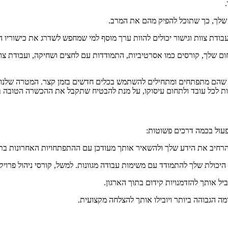
שלך, כך שתוכל להפיק מהם את המרב.
בודת צוות וגישור יכולים להוות ערך מוסף למי שמחפש לשדרג את כישוריו הנ
 שלך, קורסים כמו אסרטיביות, התמודדות עם לחצים ושחיקה, ועבודת צוות
גיש שהם מתפתחים ומתחילים להשתמש בכלים חדשים בזמן קצר. המטרה שלנו 
ות לכל עובד ולתחום עיסוקו, על מנת להבטיח שתקבל את ההכשרה הטובה ב
פעול בכמה דרכים פשוטות:
רחיב את הידע שלך ולהשאיר אותך מעודכן עם ההתפתחויות האחרונות בת
יכולת שלך להתמודד עם משימות עבודה מגוונות. למשל, קורסי ניהול פרויקטי
יל אותך להזדמנויות קידום בתוך הארגון.
ה הגבוהה ביותר ויובילו אותך להצלחה מקצועית.