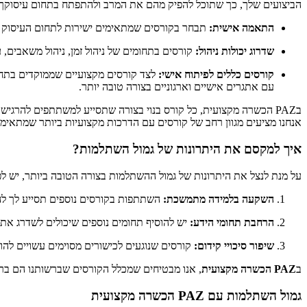
הביצועים שלך, כך שתוכל להפיק מהם את המרב ולהתפתח בתחום עיסוקך.
התאמה אישית:
תבחר בקורסים שמתאימים ישירות לתחום העיסוק 
שדרוג יכולות ניהול:
קורסים בתחומים של ניהול זמן, ניהול משאבים, ע
קורסים כללים לפיתוח אישי:
לצד קורסים מקצועיים שממוקדים בתחום
עם אתגרים אישיים וארגוניים בצורה טובה יותר.
בPAZ הכשרה מקצועית, כל קורס בנוי בצורה שתסייע למשתתפים להר
אנחנו מציעים מגוון רחב של קורסים עם הדרכות מקצועיות ביותר שמתאימ
איך למקסם את היתרונות של גמול השתלמות?
על מנת לנצל את היתרונות של גמול ההשתלמות בצורה הטובה ביותר, יש ל
השקעה בלמידה מתמשכת:
השתתפות בקורסים נוספים תסייע לך לה
הרחבת תחומי הידע:
יש להוסיף תחומים נוספים שיכולים לשדרג את ה
שיפור סיכויי קידום:
קורסים שנוגעים לכישורים מסוימים עשויים להוב
ב
PAZ הכשרה מקצועית
, אנו מבטיחים שמכלל הקורסים שברשותנו הם ברמ
גמול השתלמות עם PAZ הכשרה מקצועית