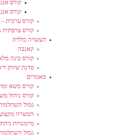
קורס אנג
קורס אנג
קורס ערבית – ا
קורס צרפתית Français
העשרה כללית
קאנבה
קורס בינה מלא
סדנת שיווק די
מאמרים
קורס משא ומתן
קורס ניהול מש
גמול השתלמות 
הכשרה מקצועי
מיומנויות ניהול
גמול השתלמות 