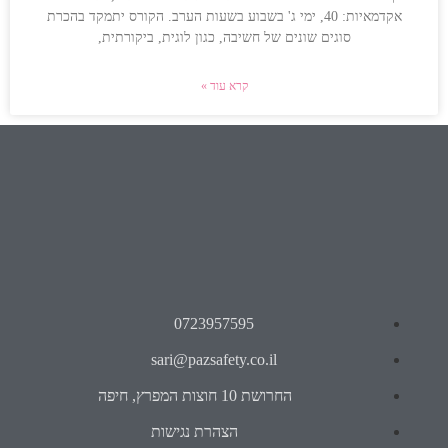
אקדמאיות: 40, ימי ג' בשבוע בשעות הערב. הקורס יתמקד בהכרת
סוגים שונים של חשיבה, כגון לוגית, ביקורתית,
קרא עוד »
0723957595
sari@pazsafety.co.il
החרושת 10 חוצות המפרץ, חיפה
הצהרת נגישות