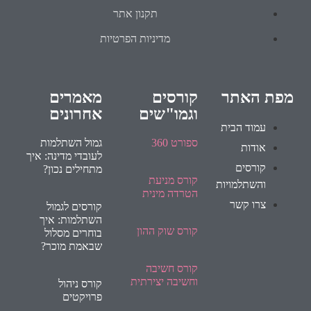
תקנון אתר
מדיניות הפרטיות
מפת האתר
קורסים
מאמרים
וגמו"שים
אחרונים
עמוד הבית
ספורט 360
גמול השתלמות
אודות
לעובדי מדינה: איך
קורסים
מתחילים נכון?
קורס מניעת
והשתלמויות
הטרדה מינית
צרו קשר
קורסים לגמול
השתלמות: איך
קורס שוק ההון
בוחרים מסלול
שבאמת מוכר?
קורס חשיבה
וחשיבה יצירתית
קורס ניהול
פרויקטים