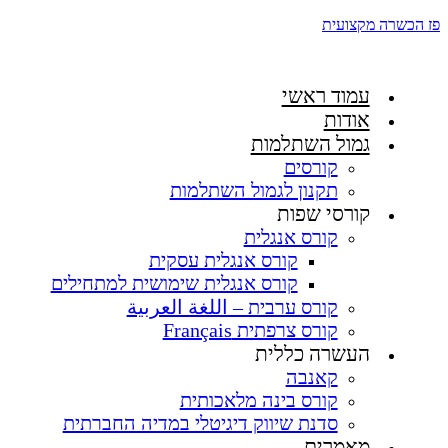
פז הכשרה מקצועית
עמוד ראשי
אודות
גמול השתלמות
קורסים
תקנון לגמול השתלמות
קורסי שפות
קורס אנגלית
קורס אנגלית עסקית
קורס אנגלית שימושית למתחילים
קורס ערבית – اللغة العربية
קורס צרפתית Français
העשרה כללית
קאנבה
קורס בינה מלאכותית
סדנת שיווק דיגיטלי במדיה החברתית
מאמרים