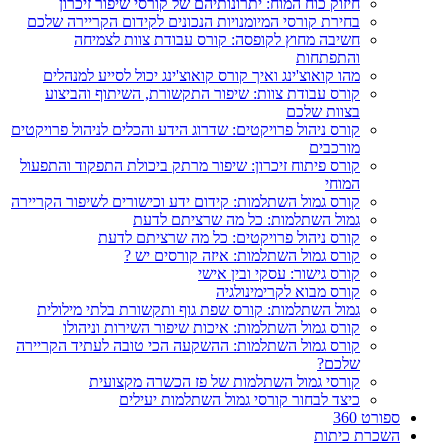
חיזוק כוח המוח: יתרונותיהם של קורסי שיפור זיכרון
בחירת קורסי המיומנויות הנכונים לקידום הקריירה שלכם
חשיבה מחוץ לקופסה: קורס עבודת צוות לצמיחה
והתפתחות
מהו קואוצ'ינג ואיך קורס קואוצ'ינג יכול לסייע למנהלים
קורס עבודת צוות: שיפור התקשורת, השיתוף והביצוע
בצוות שלכם
קורס ניהול פרויקטים: שדרוג הידע והכלים לניהול פרויקטים
מורכבים
קורס פיתוח זיכרון: שיפור מרתק ביכולת התפקוד והתפעול
המוחי
קורס גמול השתלמות: קידום ידע וכישורים לשיפור הקריירה
גמול השתלמות: כל מה שרציתם לדעת
קורס ניהול פרויקטים: כל מה שרציתם לדעת
קורס גמול השתלמות: איזה קורסים יש ?
קורס גישור: עסקי ובין אישי
קורס מבוא לקרימינולגיה
גמול השתלמות: קורס שפת גוף ותקשורת בלתי מילולית
קורס גמול השתלמות: איכות שיפור השירות וניהולו
קורס גמול השתלמות: ההשקעה הכי טובה לעתיד הקריירה
שלכם?
קורסי גמול השתלמות של פז הכשרה מקצועית
כיצד לבחור קורסי גמול השתלמות יעילים
ספורט 360
השכרת כיתות