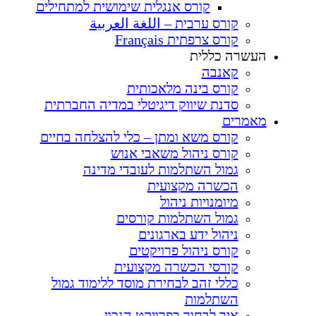
קורס אנגלית שימושית למתחילים
קורס ערבית – اللغة العربية
קורס צרפתית Français
העשרה כללית
קאנבה
קורס בינה מלאכותית
סדנת שיווק דיגיטלי במדיה החברתית
מאמרים
קורס משא ומתן – כלי להצלחה בחיים
קורס ניהול משאבי אנוש
גמול השתלמות לעובדי מדינה
הכשרה מקצועית
מיומנויות ניהול
גמול השתלמות קורסים
ניהול ידע בארגונים
קורס ניהול פרויקטים
קורסי הכשרה מקצועית
כללי זהב לבחירת מוסד ללימוד גמול
השתלמות
איך לבחור בפרויקט הנכון