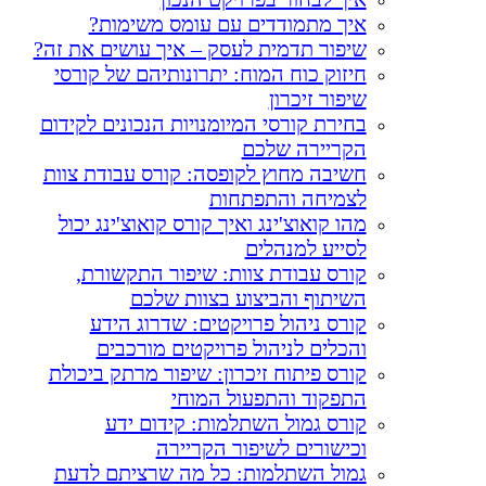
איך מתמודדים עם עומס משימות?​
שיפור תדמית לעסק – איך עושים את זה?
חיזוק כוח המוח: יתרונותיהם של קורסי
שיפור זיכרון
בחירת קורסי המיומנויות הנכונים לקידום
הקריירה שלכם
חשיבה מחוץ לקופסה: קורס עבודת צוות
לצמיחה והתפתחות
מהו קואוצ'ינג ואיך קורס קואוצ'ינג יכול
לסייע למנהלים
קורס עבודת צוות: שיפור התקשורת,
השיתוף והביצוע בצוות שלכם
קורס ניהול פרויקטים: שדרוג הידע
והכלים לניהול פרויקטים מורכבים
קורס פיתוח זיכרון: שיפור מרתק ביכולת
התפקוד והתפעול המוחי
קורס גמול השתלמות: קידום ידע
וכישורים לשיפור הקריירה
גמול השתלמות: כל מה שרציתם לדעת