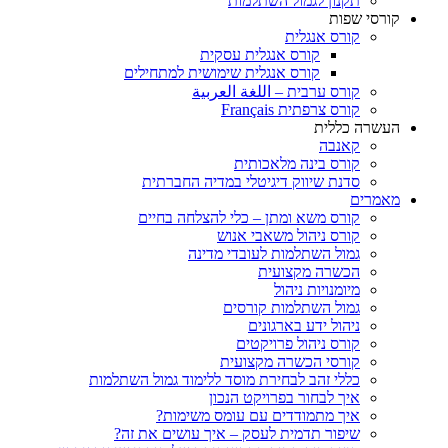
תקנון לגמול השתלמות
קורסי שפות
קורס אנגלית
קורס אנגלית עסקית
קורס אנגלית שימושית למתחילים
קורס ערבית – اللغة العربية
קורס צרפתית Français
העשרה כללית
קאנבה
קורס בינה מלאכותית
סדנת שיווק דיגיטלי במדיה החברתית
מאמרים
קורס משא ומתן – כלי להצלחה בחיים
קורס ניהול משאבי אנוש
גמול השתלמות לעובדי מדינה
הכשרה מקצועית
מיומנויות ניהול
גמול השתלמות קורסים
ניהול ידע בארגונים
קורס ניהול פרויקטים
קורסי הכשרה מקצועית
כללי זהב לבחירת מוסד ללימוד גמול השתלמות
איך לבחור בפרויקט הנכון
איך מתמודדים עם עומס משימות?​
שיפור תדמית לעסק – איך עושים את זה?