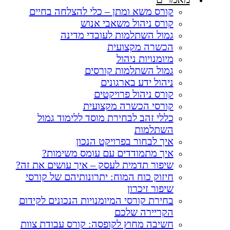
קורס משא ומתן – כלי להצלחה בחיים
קורס ניהול משאבי אנוש
גמול השתלמות לעובדי מדינה
הכשרה מקצועית
מיומנויות ניהול
גמול השתלמות קורסים
ניהול ידע בארגונים
קורס ניהול פרויקטים
קורסי הכשרה מקצועית
כללי זהב לבחירת מוסד ללימוד גמול
השתלמות
איך לבחור בפרויקט הנכון
איך מתמודדים עם עומס משימות?​
שיפור תדמית לעסק – איך עושים את זה?
חיזוק כוח המוח: יתרונותיהם של קורסי
שיפור זיכרון
בחירת קורסי המיומנויות הנכונים לקידום
הקריירה שלכם
חשיבה מחוץ לקופסה: קורס עבודת צוות