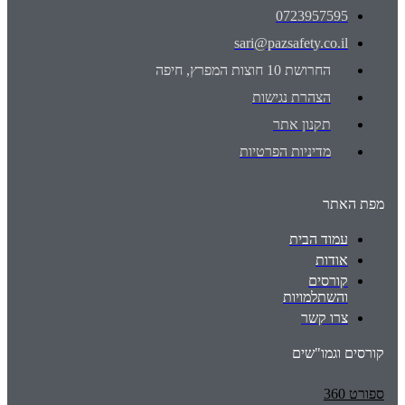
0723957595
sari@pazsafety.co.il
החרושת 10 חוצות המפרץ, חיפה
הצהרת נגישות
תקנון אתר
מדיניות הפרטיות
מפת האתר
עמוד הבית
אודות
קורסים
והשתלמויות
צרו קשר
קורסים וגמו"שים
ספורט 360