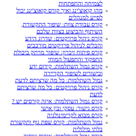
לצמיחה והתפתחות
מהו קואוצ'ינג ואיך קורס קואוצ'ינג יכול
לסייע למנהלים
קורס עבודת צוות: שיפור התקשורת,
השיתוף והביצוע בצוות שלכם
קורס ניהול פרויקטים: שדרוג הידע
והכלים לניהול פרויקטים מורכבים
קורס פיתוח זיכרון: שיפור מרתק ביכולת
התפקוד והתפעול המוחי
קורס גמול השתלמות: קידום ידע
וכישורים לשיפור הקריירה
גמול השתלמות: כל מה שרציתם לדעת
קורס ניהול פרויקטים: כל מה שרציתם
לדעת
קורס גמול השתלמות: איזה קורסים יש ?
קורס גישור: עסקי ובין אישי
קורס מבוא לקרימינולגיה
גמול השתלמות: קורס שפת גוף ותקשורת
בלתי מילולית