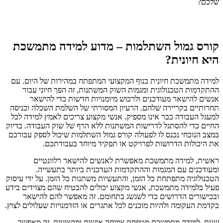
קורס גמול השתלמות – מדוע למידה מתמשכת
היא חיונית?
למידה מתמשכת חיונית בנוף המקצועי המתפתח במהירות של היום. עם
ההתקדמות הטכנולוגית ומגמות השוק המשתנות, זה הפך חיוני עבור
אנשים להישאר מעודכנים ולרכוש מיומנויות חדשות כדי להישאר
תחרותיים בקריירה שלהם. הרעיון המסורתי של השלמת השכלה וכניסה
למעגל העבודה כבר אינו מספיק. אנשי מקצוע צריכים לאמץ למידה לכל
החיים כדי להסתגל לדרישות המשתנות ללא הרף של שוק העבודה. בדיוק
במצב הנוכחי נכנס לו לפעולה קורס גמול השתלמות שיכול לספק עבורכם
את היכולות הדרושות לפרויקט או תפקיד מיוחד בעבודתכם.
ראשית, למידה מתמשכת מאפשרת לאנשים להישאר רלוונטיים
ומעודכנים עם המגמות וההתקדמות העדכנית ביותר בתעשייה.
הטכנולוגיה מתפתחת כל הזמן, והתעשיות משתנות כל הזמן. על ידי עיסוק
פעיל בלמידה מתמשכת, אנשי מקצוע יכולים להבטיח שהם מצוידים בידע
ובכישורים הדרושים כדי לשגשג בתחומם. זה מאפשר להם להישאר
בקדמת העקומה ולהיות מוכנים לכל אתגרים או הזדמנויות שעלולים לצוץ.
שנית, למידה מתמשכת מטפחת צמיחה אישית ומקצועית. זה מאפשר