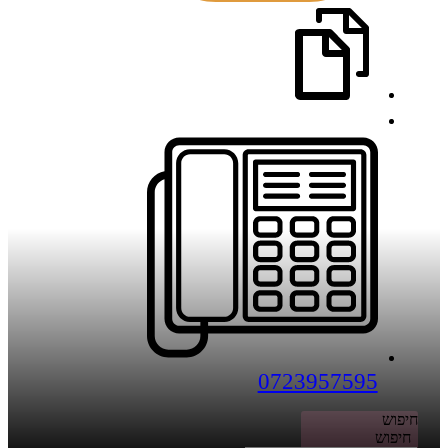
0723957595
חיפוש
חיפוש