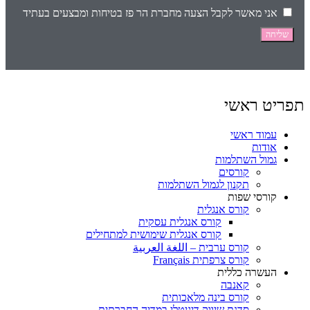
אני מאשר לקבל הצעה מחברת הר פז בטיחות ומבצעים בעתיד
שליחה
תפריט ראשי
עמוד ראשי
אודות
גמול השתלמות
קורסים
תקנון לגמול השתלמות
קורסי שפות
קורס אנגלית
קורס אנגלית עסקית
קורס אנגלית שימושית למתחילים
קורס ערבית – اللغة العربية
קורס צרפתית Français
העשרה כללית
קאנבה
קורס בינה מלאכותית
סדנת שיווק דיגיטלי במדיה החברתית