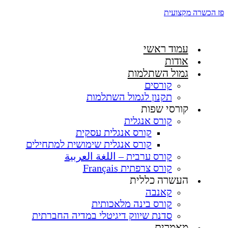
פז הכשרה מקצועית
עמוד ראשי
אודות
גמול השתלמות
קורסים
תקנון לגמול השתלמות
קורסי שפות
קורס אנגלית
קורס אנגלית עסקית
קורס אנגלית שימושית למתחילים
קורס ערבית – اللغة العربية
קורס צרפתית Français
העשרה כללית
קאנבה
קורס בינה מלאכותית
סדנת שיווק דיגיטלי במדיה החברתית
מאמרים