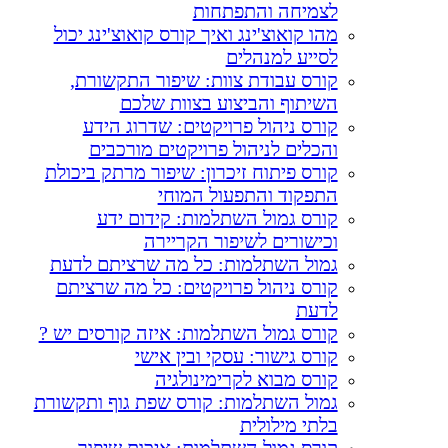
לצמיחה והתפתחות
מהו קואוצ'ינג ואיך קורס קואוצ'ינג יכול
לסייע למנהלים
קורס עבודת צוות: שיפור התקשורת,
השיתוף והביצוע בצוות שלכם
קורס ניהול פרויקטים: שדרוג הידע
והכלים לניהול פרויקטים מורכבים
קורס פיתוח זיכרון: שיפור מרתק ביכולת
התפקוד והתפעול המוחי
קורס גמול השתלמות: קידום ידע
וכישורים לשיפור הקריירה
גמול השתלמות: כל מה שרציתם לדעת
קורס ניהול פרויקטים: כל מה שרציתם
לדעת
קורס גמול השתלמות: איזה קורסים יש ?
קורס גישור: עסקי ובין אישי
קורס מבוא לקרימינולגיה
גמול השתלמות: קורס שפת גוף ותקשורת
בלתי מילולית