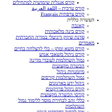
קורס אנגלית שימושית למתחילים
קורס ערבית – اللغة العربية
קורס צרפתית Français
העשרה כללית
קאנבה
קורס בינה מלאכותית
סדנת שיווק דיגיטלי במדיה החברתית
מאמרים
קורס משא ומתן – כלי להצלחה בחיים
קורס ניהול משאבי אנוש
גמול השתלמות לעובדי מדינה
הכשרה מקצועית
מיומנויות ניהול
גמול השתלמות קורסים
ניהול ידע בארגונים
קורס ניהול פרויקטים
קורסי הכשרה מקצועית
כללי זהב לבחירת מוסד ללימוד גמול
השתלמות
איך לבחור בפרויקט הנכון