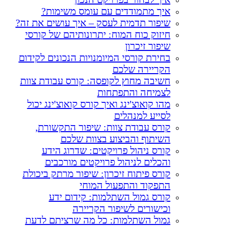
איך מתמודדים עם עומס משימות?​
שיפור תדמית לעסק – איך עושים את זה?
חיזוק כוח המוח: יתרונותיהם של קורסי
שיפור זיכרון
בחירת קורסי המיומנויות הנכונים לקידום
הקריירה שלכם
חשיבה מחוץ לקופסה: קורס עבודת צוות
לצמיחה והתפתחות
מהו קואוצ'ינג ואיך קורס קואוצ'ינג יכול
לסייע למנהלים
קורס עבודת צוות: שיפור התקשורת,
השיתוף והביצוע בצוות שלכם
קורס ניהול פרויקטים: שדרוג הידע
והכלים לניהול פרויקטים מורכבים
קורס פיתוח זיכרון: שיפור מרתק ביכולת
התפקוד והתפעול המוחי
קורס גמול השתלמות: קידום ידע
וכישורים לשיפור הקריירה
גמול השתלמות: כל מה שרציתם לדעת