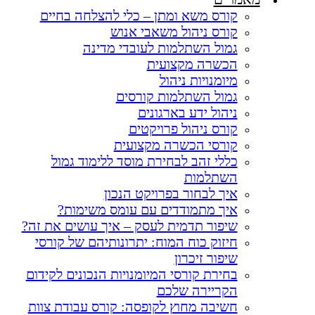
קורס משא ומתן – כלי להצלחה בחיים
קורס ניהול משאבי אנוש
גמול השתלמות לעובדי מדינה
הכשרה מקצועית
מיומנויות ניהול
גמול השתלמות קורסים
ניהול ידע בארגונים
קורס ניהול פרויקטים
קורסי הכשרה מקצועית
כללי זהב לבחירת מוסד ללימוד גמול
השתלמות
איך לבחור בפרויקט הנכון
איך מתמודדים עם עומס משימות?​
שיפור תדמית לעסק – איך עושים את זה?
חיזוק כוח המוח: יתרונותיהם של קורסי
שיפור זיכרון
בחירת קורסי המיומנויות הנכונים לקידום
הקריירה שלכם
חשיבה מחוץ לקופסה: קורס עבודת צוות