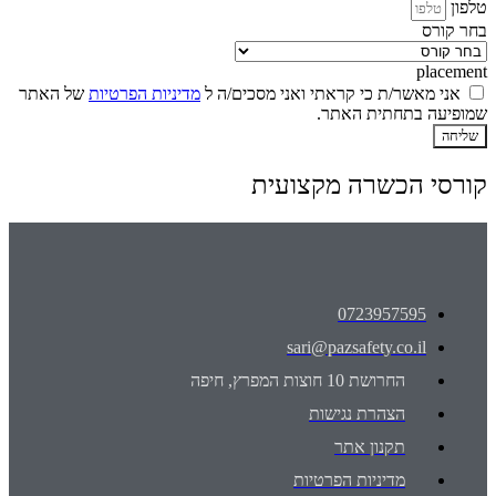
טלפון
בחר קורס
placement
אני מאשר/ת כי קראתי ואני מסכים/ה ל
מדיניות הפרטיות
של האתר
שמופיעה בתחתית האתר.
שליחה
קורסי הכשרה מקצועית
0723957595
sari@pazsafety.co.il
החרושת 10 חוצות המפרץ, חיפה
הצהרת נגישות
תקנון אתר
מדיניות הפרטיות