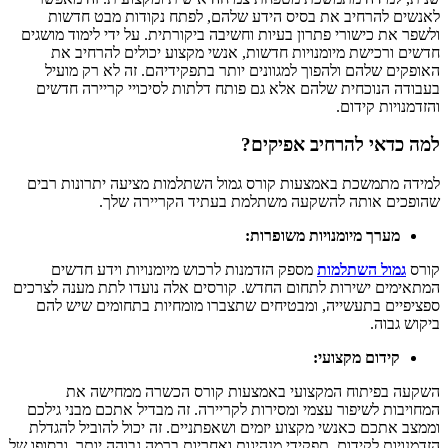
לאנשים להרחיב את בסיס הידע שלהם, לפתח נקודות מבט חדשות
ולשפר את כישורי פתרון בעיות וחשיבה ביקורתית. על ידי לימוד מושגים
חדשים ורכישת מיומנויות חדשות, אנשי מקצוע יכולים להרחיב את
האופקים שלהם ולהפוך למגוונים יותר בתפקידיהם. זה לא רק מועיל
בעבודה הנוכחית שלהם אלא גם פותח דלתות לסיכויי קריירה חדשים
והזדמנויות קידום.
למה כדאי להרחיב אפיקים?
למידה מתמשכת באמצעות קורס גמול השתלמות מציעה יתרונות רבים
שהופכים אותה להשקעה משתלמת בעתיד הקריירה שלך.
מערך מיומנויות משופרות:
קורס
גמול השתלמות
מספק הזדמנות לרכוש מיומנויות וידע חדשים
המתאימים ישירות לתחום החדש. קורסים אלה נועדו לתת מענה לצרכים
ספציפיים בתעשייה, ומבטיחים שתצברו מומחיות בתחומים שיש להם
ביקוש גבוה.
קידום מקצועי:
השקעה בפיתוח המקצועי באמצעות קורס הכשרה ממחישה את
המחויבות לשיפור עצמי ומסירות לקריירה. זה מבדיל אתכם מבני גילכם
וממצב אתכם כאנשי מקצוע יזמים ושאפתניים. זה יכול להוביל להגדלת
הזדמנויות לקידום, תפקידי מנהיגות ואחריות ברמה גבוהה יותר, ובסופו של