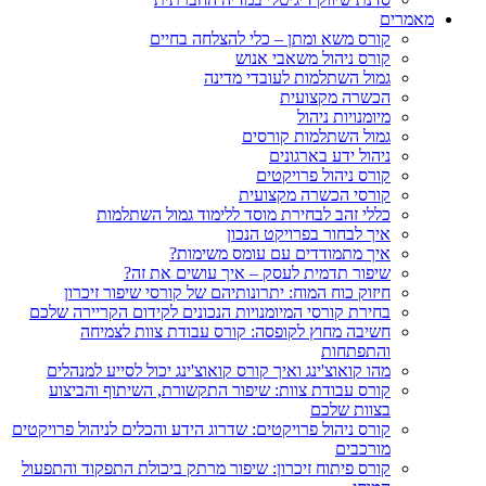
מאמרים
קורס משא ומתן – כלי להצלחה בחיים
קורס ניהול משאבי אנוש
גמול השתלמות לעובדי מדינה
הכשרה מקצועית
מיומנויות ניהול
גמול השתלמות קורסים
ניהול ידע בארגונים
קורס ניהול פרויקטים
קורסי הכשרה מקצועית
כללי זהב לבחירת מוסד ללימוד גמול השתלמות
איך לבחור בפרויקט הנכון
איך מתמודדים עם עומס משימות?​
שיפור תדמית לעסק – איך עושים את זה?
חיזוק כוח המוח: יתרונותיהם של קורסי שיפור זיכרון
בחירת קורסי המיומנויות הנכונים לקידום הקריירה שלכם
חשיבה מחוץ לקופסה: קורס עבודת צוות לצמיחה
והתפתחות
מהו קואוצ'ינג ואיך קורס קואוצ'ינג יכול לסייע למנהלים
קורס עבודת צוות: שיפור התקשורת, השיתוף והביצוע
בצוות שלכם
קורס ניהול פרויקטים: שדרוג הידע והכלים לניהול פרויקטים
מורכבים
קורס פיתוח זיכרון: שיפור מרתק ביכולת התפקוד והתפעול