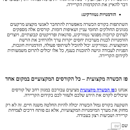
דבר להאיץ את התקדמות הקריירה.
הזדמנויות נטוורקינג:
השתתפות בקורס הכשרה מאפשרת להתחבר לאנשי מקצוע מרקעים
מגוונים החולקים תחומי עניין ושאיפות דומות. קורסים אלה מספקים
לעתים קרובות מפגשי נטוורקינג, סדנאות ופרויקטים קבוצתיים, ויוצרים
הזדמנויות לבנות מערכות יחסים יקרות ערך ולהרחיב את הרשת
המקצועית. נטוורקינג יכול להוביל לשיתופי פעולה, הזדמנויות חונכות,
הפניות לעבודה וגישה לתובנות בענף, כל אלו יכולים לתרום משמעותית
לקידום הקריירה.
פז הכשרה מקצועית –
כל הקורסים המקצועיים במקום אחד
אנחנו ב
פז הכשרה מקצועית
מציעים עבורכם במגוון רחב של קורסים
שיכולים לקדם את הידע שלכם ולעזור לכם בקידום הקריירה.
השקעה בקורס גמול הכשרה יכולה להיות החלטה משנה חיים. זה לא רק
מחזק את מערך המיומנויות המקצועיות, אלא גם פותח דרכים לצמיחת
קריירה ושביעות רצון בעבודה.
שם