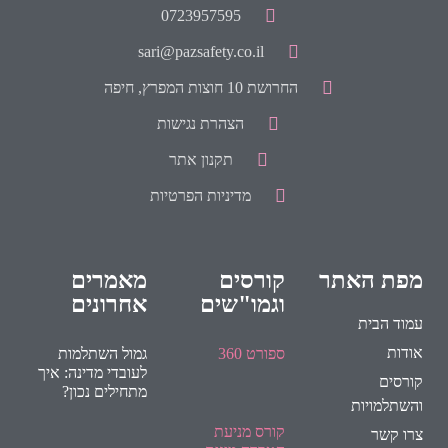
0723957595
sari@pazsafety.co.il
החרושת 10 חוצות המפרץ, חיפה
הצהרת נגישות
תקנון אתר
מדיניות הפרטיות
מפת האתר
קורסים
מאמרים
וגמו"שים
אחרונים
עמוד הבית
אודות
ספורט 360
גמול השתלמות
לעובדי מדינה: איך
קורסים
מתחילים נכון?
והשתלמויות
קורס מניעת
צרו קשר