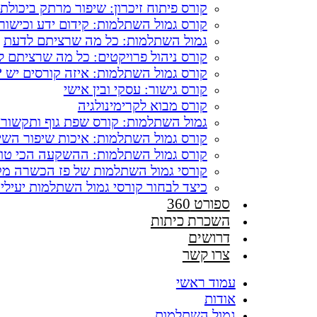
קורס פיתוח זיכרון: שיפור מרתק ביכול
קורס גמול השתלמות: קידום ידע וכישור
גמול השתלמות: כל מה שרציתם לדעת
קורס ניהול פרויקטים: כל מה שרציתם 
קורס גמול השתלמות: איזה קורסים יש ?
קורס גישור: עסקי ובין אישי
קורס מבוא לקרימינולגיה
גמול השתלמות: קורס שפת גוף ותקשורת
קורס גמול השתלמות: איכות שיפור השירו
קורס גמול השתלמות: ההשקעה הכי טו
קורסי גמול השתלמות של פז הכשרה מק
כיצד לבחור קורסי גמול השתלמות יעילי
ספורט 360
השכרת כיתות
דרושים
צרו קשר
עמוד ראשי
אודות
גמול השתלמות