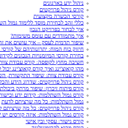
ניהול ידע בארגונים
קורס ניהול פרויקטים
קורסי הכשרה מקצועית
כללי זהב לבחירת מוסד ללימוד גמול ה
איך לבחור בפרויקט הנכון
איך מתמודדים עם עומס משימות?​
שיפור תדמית לעסק – איך עושים את זה
חיזוק כוח המוח: יתרונותיהם של קורסי ש
בחירת קורסי המיומנויות הנכונים לקיד
חשיבה מחוץ לקופסה: קורס עבודת צוו
מהו קואוצ'ינג ואיך קורס קואוצ'ינג יכול
קורס עבודת צוות: שיפור התקשורת, הש
קורס ניהול פרויקטים: שדרוג הידע והכל
קורס פיתוח זיכרון: שיפור מרתק ביכול
קורס גמול השתלמות: קידום ידע וכישור
גמול השתלמות: כל מה שרציתם לדעת
קורס ניהול פרויקטים: כל מה שרציתם 
קורס גמול השתלמות: איזה קורסים יש ?
קורס גישור: עסקי ובין אישי
קורס מבוא לקרימינולגיה