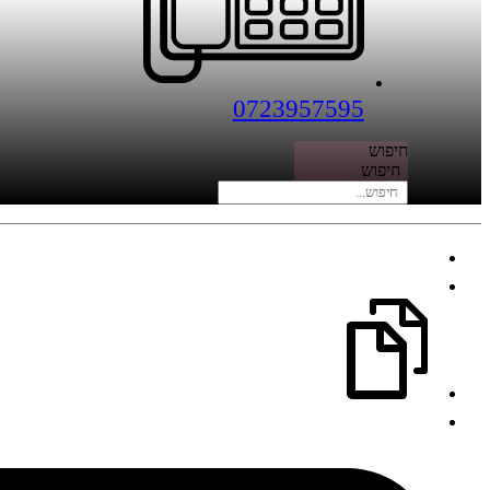
0723957595
חיפוש
חיפוש