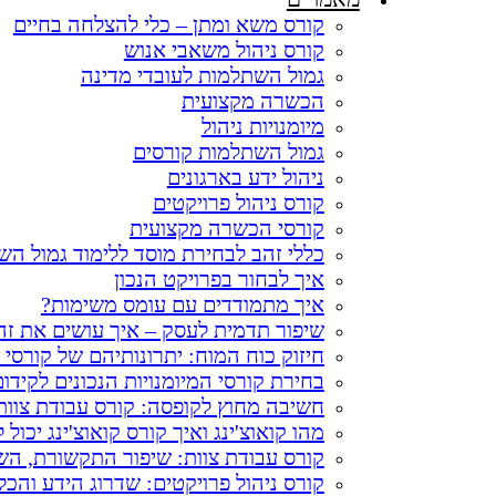
קורס משא ומתן – כלי להצלחה בחיים
קורס ניהול משאבי אנוש
גמול השתלמות לעובדי מדינה
הכשרה מקצועית
מיומנויות ניהול
גמול השתלמות קורסים
ניהול ידע בארגונים
קורס ניהול פרויקטים
קורסי הכשרה מקצועית
כללי זהב לבחירת מוסד ללימוד גמול ה
איך לבחור בפרויקט הנכון
איך מתמודדים עם עומס משימות?​
שיפור תדמית לעסק – איך עושים את זה
חיזוק כוח המוח: יתרונותיהם של קורסי ש
בחירת קורסי המיומנויות הנכונים לקיד
חשיבה מחוץ לקופסה: קורס עבודת צוו
מהו קואוצ'ינג ואיך קורס קואוצ'ינג יכול
קורס עבודת צוות: שיפור התקשורת, הש
קורס ניהול פרויקטים: שדרוג הידע והכל