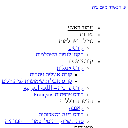
פז הכשרה מקצועית
עמוד ראשי
אודות
גמול השתלמות
קורסים
תקנון לגמול השתלמות
קורסי שפות
קורס אנגלית
קורס אנגלית עסקית
קורס אנגלית שימושית למתחילים
קורס ערבית – اللغة العربية
קורס צרפתית Français
העשרה כללית
קאנבה
קורס בינה מלאכותית
סדנת שיווק דיגיטלי במדיה החברתית
מאמרים