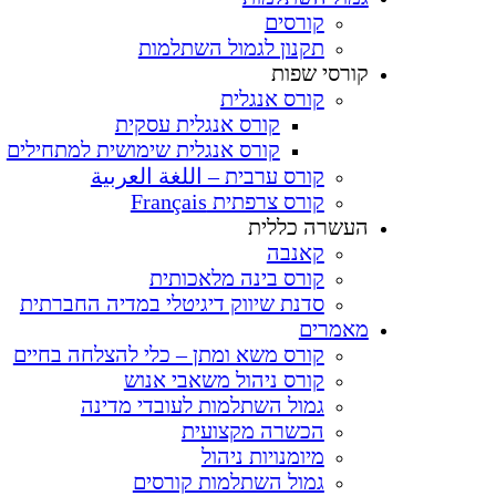
קורסים
תקנון לגמול השתלמות
קורסי שפות
קורס אנגלית
קורס אנגלית עסקית
קורס אנגלית שימושית למתחילים
קורס ערבית – اللغة العربية
קורס צרפתית Français
העשרה כללית
קאנבה
קורס בינה מלאכותית
סדנת שיווק דיגיטלי במדיה החברתית
מאמרים
קורס משא ומתן – כלי להצלחה בחיים
קורס ניהול משאבי אנוש
גמול השתלמות לעובדי מדינה
הכשרה מקצועית
מיומנויות ניהול
גמול השתלמות קורסים